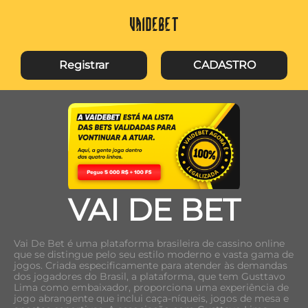
Registrar
CADASTRO
VAI DE BET
Vai De Bet é uma plataforma brasileira de cassino online
que se distingue pelo seu estilo moderno e vasta gama de
jogos. Criada especificamente para atender às demandas
dos jogadores do Brasil, a plataforma, que tem Gusttavo
Lima como embaixador, proporciona uma experiência de
jogo abrangente que inclui caça-níqueis, jogos de mesa e