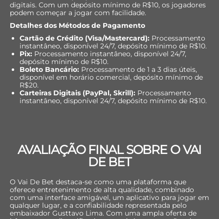
digitais. Com um depósito mínimo de R$10, os jogadores
podem começar a jogar com facilidade.
Detalhes dos Métodos de Pagamento
Cartão de Crédito (Visa/Mastercard):
Processamento
instantâneo, disponível 24/7, depósito mínimo de R$10.
Pix:
Processamento instantâneo, disponível 24/7,
depósito mínimo de R$10.
Boleto Bancário:
Processamento de 1 a 3 dias úteis,
disponível em horário comercial, depósito mínimo de
R$20.
Carteiras Digitais (PayPal, Skrill):
Processamento
instantâneo, disponível 24/7, depósito mínimo de R$10.
AVALIAÇÃO FINAL SOBRE O VAI
DE BET
O Vai De Bet destaca-se como uma plataforma que
oferece entretenimento de alta qualidade, combinado
com uma interface amigável, um aplicativo para jogar em
qualquer lugar, e a confiabilidade representada pelo
embaixador Gusttavo Lima. Com uma ampla oferta de