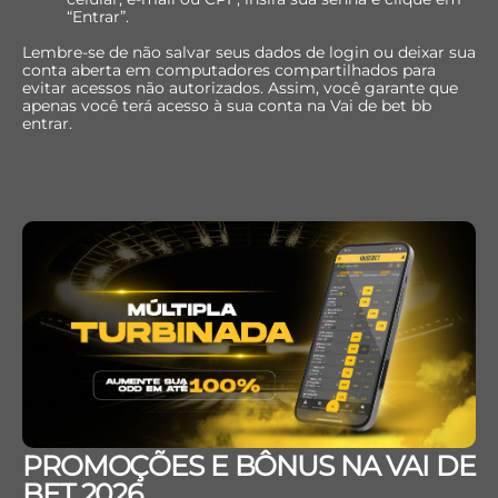
“Entrar”.
Lembre-se de não salvar seus dados de login ou deixar sua
conta aberta em computadores compartilhados para
evitar acessos não autorizados. Assim, você garante que
apenas você terá acesso à sua conta na Vai de bet bb
entrar.
PROMOÇÕES E BÔNUS NA VAI DE
BET 2026